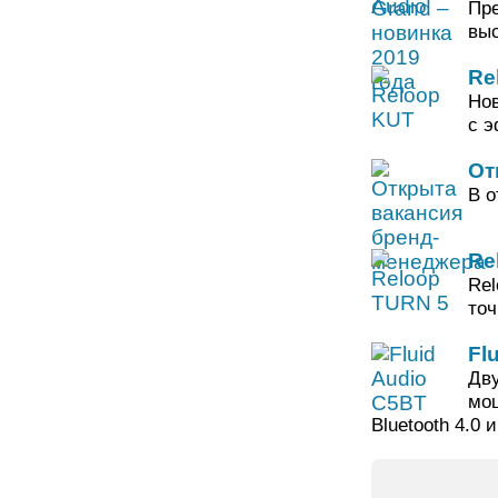
Пре
выс
Re
Нов
с э
От
В о
Re
Rel
точ
Fl
Дву
мощ
Bluetooth 4.0