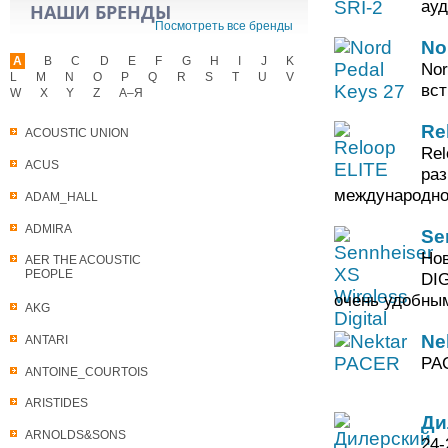
ауд
НАШИ БРЕНДЫ
Посмотреть все бренды
No
A
B
C
D
E
F
G
H
I
J
K
Nor
L
M
N
O
P
Q
R
S
T
U
V
вст
W
X
Y
Z
А–Я
Re
ACOUSTIC UNION
Rel
ACUS
раз
международно
ADAM_HALL
ADMIRA
Se
Нов
AER THE ACOUSTIC
PEOPLE
DI
очень удобны
AKG
Ne
ANTARI
PAC
ANTOINE_COURTOIS
ARISTIDES
Ди
ARNOLDS&SONS
24-