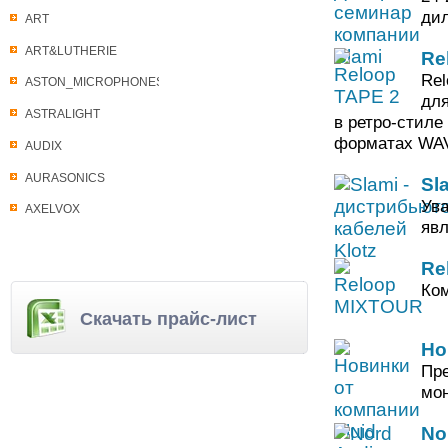
дил
ART
ART&LUTHERIE
Re
Rel
ASTON_MICROPHONES
для
ASTRALIGHT
в ретро-стиле
форматах WAV
AUDIX
AURASONICS
Sl
Ува
AXELVOX
явл
Re
Ком
Скачать прайс-лист
Но
Пре
мон
No