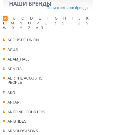
НАШИ БРЕНДЫ
Посмотреть все бренды
A
B
C
D
E
F
G
H
I
J
K
L
M
N
O
P
Q
R
S
T
U
V
W
X
Y
Z
А–Я
ACOUSTIC UNION
ACUS
ADAM_HALL
ADMIRA
AER THE ACOUSTIC
PEOPLE
AKG
ANTARI
ANTOINE_COURTOIS
ARISTIDES
ARNOLDS&SONS