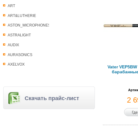
ART
ART&LUTHERIE
ASTON_MICROPHONES
ASTRALIGHT
AUDIX
AURASONICS
AXELVOX
Vater VEP5BW 
барабанные
Артик
Скачать прайс-лист
2 
Где