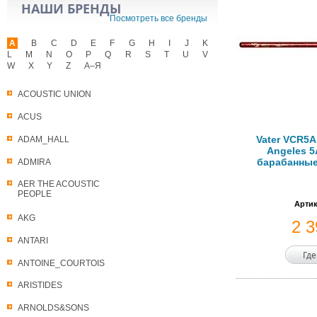
НАШИ БРЕНДЫ
Посмотреть все бренды
A
B
C
D
E
F
G
H
I
J
K
L
M
N
O
P
Q
R
S
T
U
V
W
X
Y
Z
А–Я
ACOUSTIC UNION
ACUS
Vater VCR5A
ADAM_HALL
Angeles 5
барабанные
ADMIRA
AER THE ACOUSTIC
PEOPLE
Артик
AKG
2 
ANTARI
Где
ANTOINE_COURTOIS
ARISTIDES
ARNOLDS&SONS