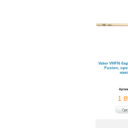
Vater VHFN ба
Fusion, ор
нак
Артик
1 
Где