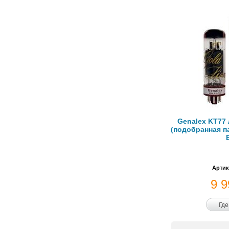
Genalex KT77
(подобранная п
Артик
9 
Где