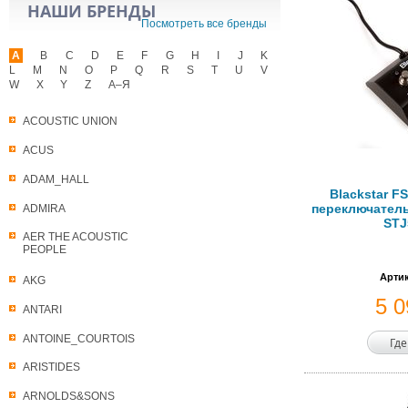
НАШИ БРЕНДЫ
Посмотреть все бренды
A
B
C
D
E
F
G
H
I
J
K
L
M
N
O
P
Q
R
S
T
U
V
W
X
Y
Z
А–Я
ACOUSTIC UNION
ACUS
ADAM_HALL
Blackstar F
переключатель
ADMIRA
STJ
AER THE ACOUSTIC
PEOPLE
Артик
AKG
5 
ANTARI
ANTOINE_COURTOIS
Где
ARISTIDES
ARNOLDS&SONS