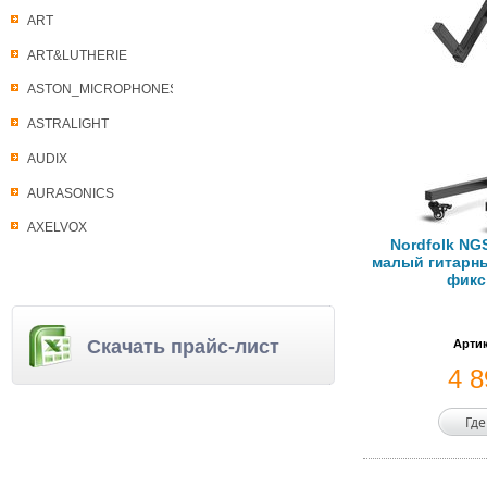
ART
ART&LUTHERIE
ASTON_MICROPHONES
ASTRALIGHT
AUDIX
AURASONICS
AXELVOX
Nordfolk NG
малый гитарный
фикс
Скачать прайс-лист
Артик
4 
Где