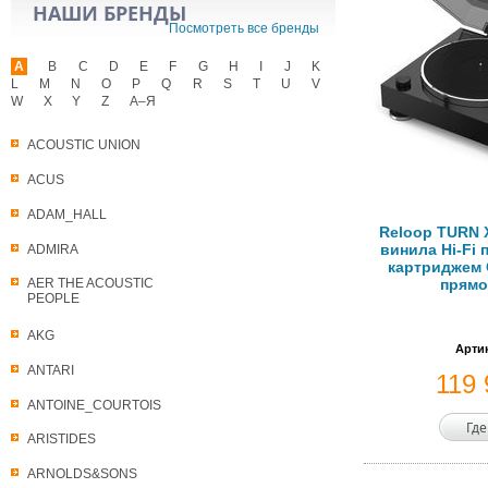
НАШИ БРЕНДЫ
Посмотреть все бренды
A
B
C
D
E
F
G
H
I
J
K
L
M
N
O
P
Q
R
S
T
U
V
W
X
Y
Z
А–Я
ACOUSTIC UNION
ACUS
ADAM_HALL
Reloop TURN 
винила Hi-Fi 
ADMIRA
картриджем O
прямо
AER THE ACOUSTIC
PEOPLE
AKG
Артик
ANTARI
119
ANTOINE_COURTOIS
Где
ARISTIDES
ARNOLDS&SONS