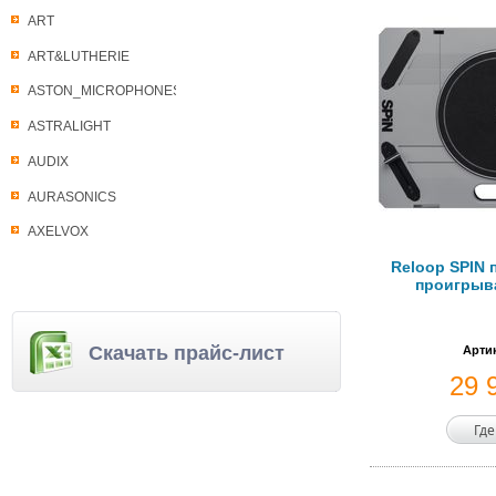
ART
ART&LUTHERIE
ASTON_MICROPHONES
ASTRALIGHT
AUDIX
AURASONICS
AXELVOX
Reloop SPIN 
проигрыв
Скачать прайс-лист
Артик
29 
Где