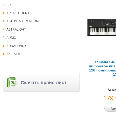
ART
ART&LUTHERIE
ASTON_MICROPHONES
ASTRALIGHT
AUDIX
AURASONICS
AXELVOX
Yamaha CK8
цифровое пиан
128 полифония
1
Скачать прайс-лист
Артик
179
Где