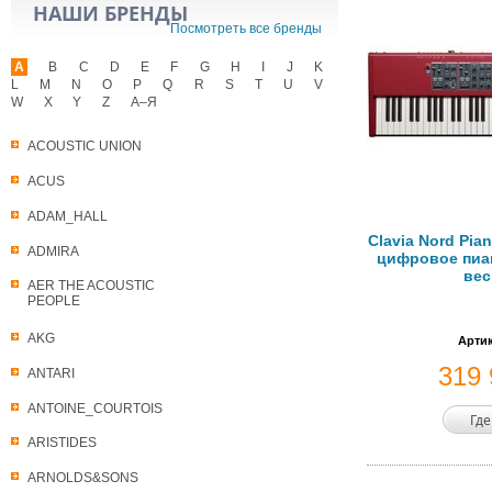
НАШИ БРЕНДЫ
Посмотреть все бренды
A
B
C
D
E
F
G
H
I
J
K
L
M
N
O
P
Q
R
S
T
U
V
W
X
Y
Z
А–Я
ACOUSTIC UNION
ACUS
ADAM_HALL
Clavia Nord Pia
ADMIRA
цифровое пиан
вес
AER THE ACOUSTIC
PEOPLE
AKG
Артик
319
ANTARI
ANTOINE_COURTOIS
Где
ARISTIDES
ARNOLDS&SONS