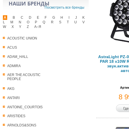
НАШИ БРЕНДЫ
Посмотреть все бренды
A
B
C
D
E
F
G
H
I
J
K
L
M
N
O
P
Q
R
S
T
U
V
W
X
Y
Z
А–Я
ACOUSTIC UNION
ACUS
AstraLight PZ-
ADAM_HALL
PAR 18 х10W R
звук.актив
ADMIRA
авт
AER THE ACOUSTIC
PEOPLE
Артик
AKG
8 
ANTARI
ANTOINE_COURTOIS
Где
ARISTIDES
ARNOLDS&SONS