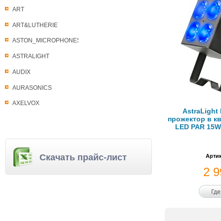
ART
ART&LUTHERIE
ASTON_MICROPHONES
ASTRALIGHT
AUDIX
AURASONICS
AXELVOX
AstraLight
прожектор в к
LED PAR 15W 
Скачать прайс-лист
Артик
2 
Где