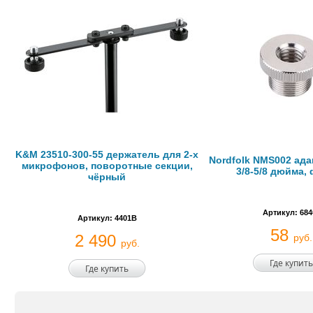
K&M 23510-300-55 держатель для 2-х
Nordfolk NMS002 ад
микрофонов, поворотные секции,
3/8-5/8 дюйма,
чёрный
Артикул: 684
Артикул: 4401B
58
2 490
руб.
руб.
Где купить
Где купить