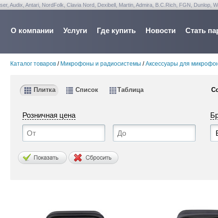
udix, Antari, NordFolk, Clavia Nord, Dexibell, Martin, Admira, B.C.Rich, FGN, Dunlop, W
О компании
Услуги
Где купить
Новости
Стать па
Каталог товаров
/
Микрофоны и радиосистемы
/
Аксессуары для микрофо
Плитка
Список
Таблица
С
Розничная цена
Б