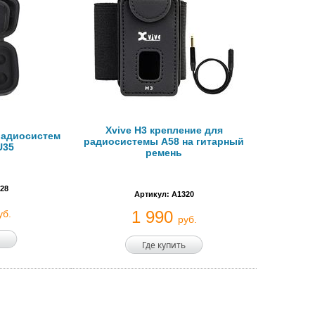
Xvive H3 крепление для
 радиосистем
радиосистемы A58 на гитарный
U35
ремень
28
Артикул: A1320
1 990
уб.
руб.
Где купить