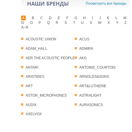
НАШИ БРЕНДЫ
Посмотреть все бренды
A
B
C
D
E
F
G
H
I
J
K
L
M
N
O
P
Q
R
S
T
U
V
W
X
Y
Z
А–Я
ACOUSTIC UNION
ACUS
ADAM_HALL
ADMIRA
AER THE ACOUSTIC PEOPLE
AKG
ANTARI
ANTOINE_COURTOIS
ARISTIDES
ARNOLDS&SONS
ART
ART&LUTHERIE
ASTON_MICROPHONES
ASTRALIGHT
AUDIX
AURASONICS
AXELVOX