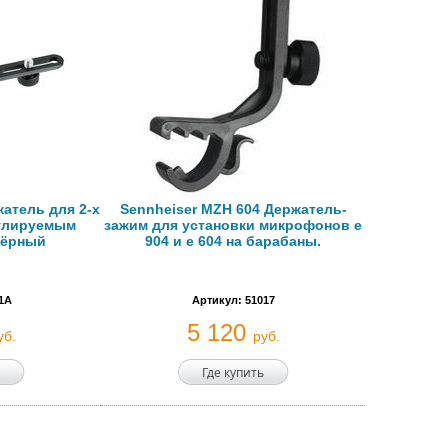
атель для 2-х
Sennheiser MZH 604 Держатель-
улируемым
зажим для установки микрофонов е
чёрный
904 и е 604 на барабаны.
1A
Артикул: 51017
5 120
уб.
руб.
Где купить