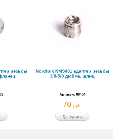
аптер резьбы
Nordfolk NMS001 адаптер резьбы
 фланец
3/8-5/8 дюйма, шлиц
05
Артикул: 68404
70
руб.
Где купить