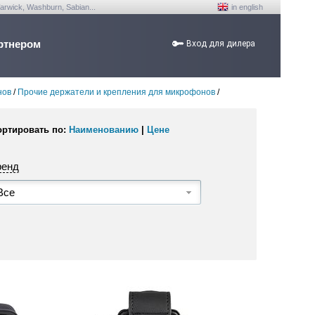
arwick, Washburn, Sabian...
in english
ртнером
Вход для дилера
нов
/
Прочие держатели и крепления для микрофонов
/
ортировать по:
Наименованию
|
Цене
ренд
Все