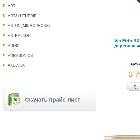
ART
ART&LUTHERIE
ASTON_MICROPHONES
ASTRALIGHT
Vic Firth R
деревянные
AUDIX
AURASONICS
Артик
AXELVOX
3 
Где
Скачать прайс-лист