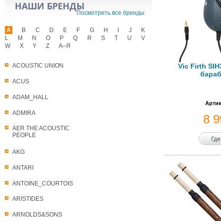
НАШИ БРЕНДЫ
Посмотреть все бренды
A
B
C
D
E
F
G
H
I
J
K
L
M
N
O
P
Q
R
S
T
U
V
W
X
Y
Z
А–Я
Vic Firth SI
ACOUSTIC UNION
бара
ACUS
ADAM_HALL
Артик
ADMIRA
8 
AER THE ACOUSTIC
PEOPLE
Где
AKG
ANTARI
ANTOINE_COURTOIS
ARISTIDES
ARNOLDS&SONS