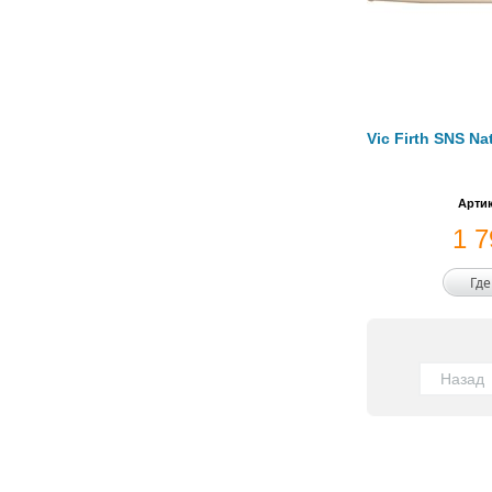
Vic Firth SNS N
Артик
1 
Где
Назад