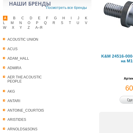
НАШИ БРЕНДЫ
Посмотреть все бренды
A
B
C
D
E
F
G
H
I
J
K
L
M
N
O
P
Q
R
S
T
U
V
W
X
Y
Z
А–Я
ACOUSTIC UNION
ACUS
K&M 24516-000-
ADAM_HALL
на M1
ADMIRA
AER THE ACOUSTIC
Артик
PEOPLE
6
AKG
Где
ANTARI
ANTOINE_COURTOIS
ARISTIDES
ARNOLDS&SONS