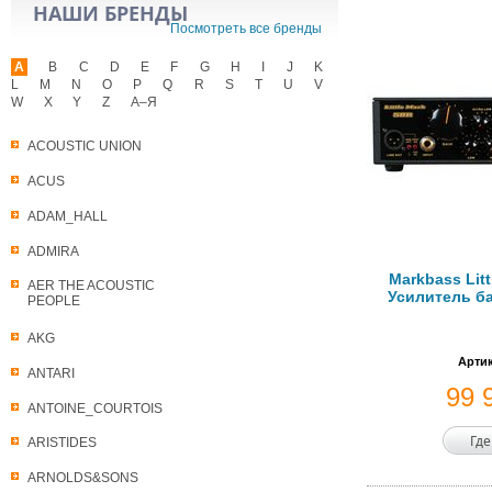
НАШИ БРЕНДЫ
Посмотреть все бренды
A
B
C
D
E
F
G
H
I
J
K
L
M
N
O
P
Q
R
S
T
U
V
W
X
Y
Z
А–Я
ACOUSTIC UNION
ACUS
ADAM_HALL
ADMIRA
Markbass Litt
AER THE ACOUSTIC
Усилитель б
PEOPLE
AKG
Артик
ANTARI
99 
ANTOINE_COURTOIS
Где
ARISTIDES
ARNOLDS&SONS