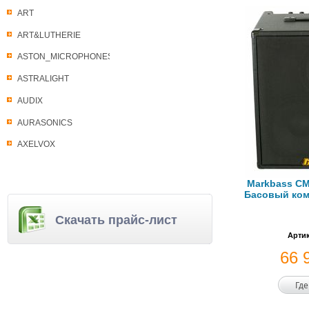
ART
ART&LUTHERIE
ASTON_MICROPHONES
ASTRALIGHT
AUDIX
AURASONICS
AXELVOX
Markbass CM
Басовый комб
Скачать прайс-лист
Артик
66 
Где