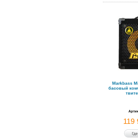
Markbass Mi
басовый комб
твите
Артик
119
Где