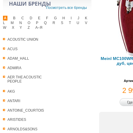
НАШИ БРЕНДЫ
Посмотреть все бренды
A
B
C
D
E
F
G
H
I
J
K
L
M
N
O
P
Q
R
S
T
U
V
W
X
Y
Z
А–Я
ACOUSTIC UNION
ACUS
Meinl MC100WR 
ADAM_HALL
дуб, цв
ADMIRA
AER THE ACOUSTIC
Артик
PEOPLE
2 
AKG
ANTARI
Где
ANTOINE_COURTOIS
ARISTIDES
ARNOLDS&SONS