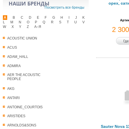
НАШИ БРЕНДЫ
орех, са
Посмотреть все бренды
A
B
C
D
E
F
G
H
I
J
K
Артик
L
M
N
O
P
Q
R
S
T
U
V
W
X
Y
Z
А–Я
2 30
ACOUSTIC UNION
Где
ACUS
ADAM_HALL
ADMIRA
AER THE ACOUSTIC
PEOPLE
AKG
ANTARI
ANTOINE_COURTOIS
ARISTIDES
ARNOLDS&SONS
Sauter Nova 1