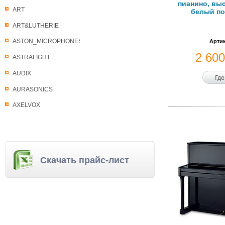
пианино, выс
ART
белый п
ART&LUTHERIE
ASTON_MICROPHONES
Артик
2 60
ASTRALIGHT
AUDIX
Где
AURASONICS
AXELVOX
Скачать прайс-лист