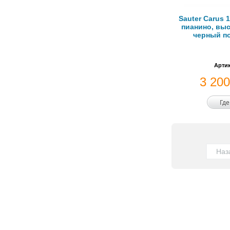
Sauter Carus 
пианино, выс
черный п
Артик
3 20
Где
Наз