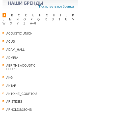
НАШИ БРЕНДЫ
Посмотреть все бренды
A
B
C
D
E
F
G
H
I
J
K
L
M
N
O
P
Q
R
S
T
U
V
W
X
Y
Z
А–Я
ACOUSTIC UNION
ACUS
ADAM_HALL
ADMIRA
AER THE ACOUSTIC
PEOPLE
AKG
ANTARI
ANTOINE_COURTOIS
ARISTIDES
ARNOLDS&SONS