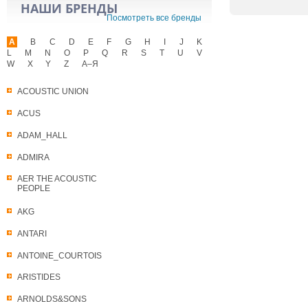
НАШИ БРЕНДЫ
Посмотреть все бренды
A
B
C
D
E
F
G
H
I
J
K
L
M
N
O
P
Q
R
S
T
U
V
W
X
Y
Z
А–Я
ACOUSTIC UNION
ACUS
ADAM_HALL
ADMIRA
AER THE ACOUSTIC
PEOPLE
AKG
ANTARI
ANTOINE_COURTOIS
ARISTIDES
ARNOLDS&SONS