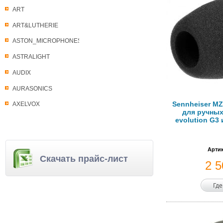
ART
ART&LUTHERIE
ASTON_MICROPHONES
ASTRALIGHT
AUDIX
AURASONICS
Sennheiser M
AXELVOX
для ручных
evolution G3 
Артик
Скачать прайс-лист
2 
Где