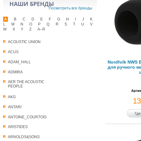
НАШИ БРЕНДЫ
Посмотреть все бренды
A
B
C
D
E
F
G
H
I
J
K
L
M
N
O
P
Q
R
S
T
U
V
W
X
Y
Z
А–Я
ACOUSTIC UNION
ACUS
Nordfolk NWS 
ADAM_HALL
для ручного м
ADMIRA
AER THE ACOUSTIC
PEOPLE
Артик
AKG
1
ANTARI
Где
ANTOINE_COURTOIS
ARISTIDES
ARNOLDS&SONS