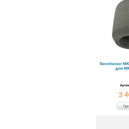
Sennheiser M
для MK
Артик
3 
Где