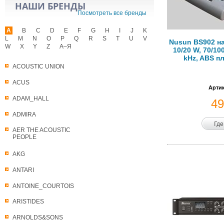
НАШИ БРЕНДЫ
Посмотреть все бренды
A
B
C
D
E
F
G
H
I
J
K
L
M
N
O
P
Q
R
S
T
U
V
Nusun BS902 на
W
X
Y
Z
А–Я
10/20 W, 70/100
kHz, ABS пл
ACOUSTIC UNION
ACUS
Артик
ADAM_HALL
4
ADMIRA
Где
AER THE ACOUSTIC
PEOPLE
AKG
ANTARI
ANTOINE_COURTOIS
ARISTIDES
ARNOLDS&SONS