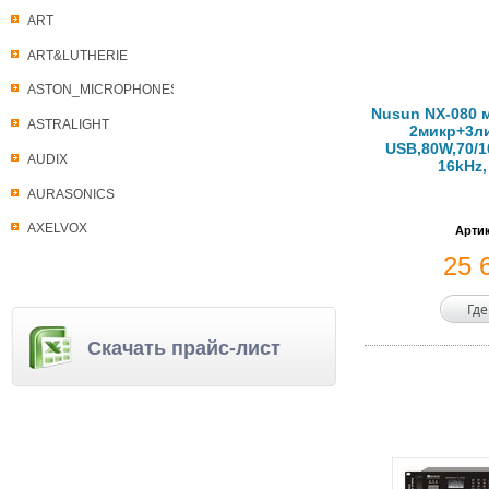
ART
ART&LUTHERIE
ASTON_MICROPHONES
Nusun NX-080 
ASTRALIGHT
2микр+3ли
USB,80W,70/10
AUDIX
16kHz,
AURASONICS
AXELVOX
Артик
25 
Где
Скачать прайс-лист