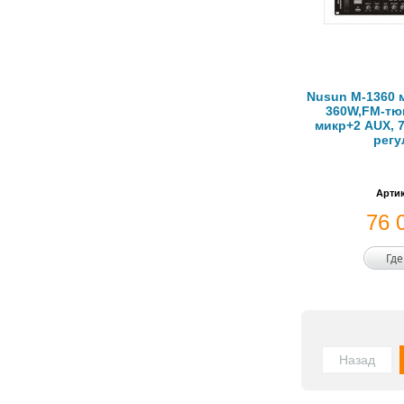
Nusun M-1360 
360W,FM-тюн
микр+2 AUX, 7
регу
Артик
76 
Где
Назад