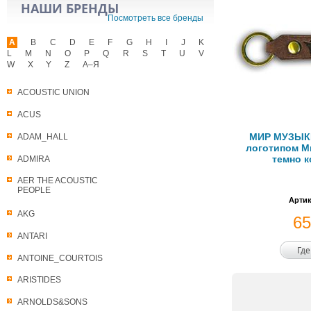
НАШИ БРЕНДЫ
Посмотреть все бренды
A
B
C
D
E
F
G
H
I
J
K
L
M
N
O
P
Q
R
S
T
U
V
W
X
Y
Z
А–Я
ACOUSTIC UNION
ACUS
МИР МУЗЫКИ
ADAM_HALL
логотипом М
темно 
ADMIRA
AER THE ACOUSTIC
PEOPLE
Артик
AKG
6
ANTARI
Где
ANTOINE_COURTOIS
ARISTIDES
ARNOLDS&SONS