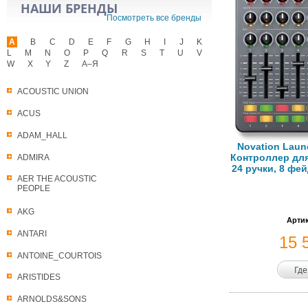
НАШИ БРЕНДЫ
Посмотреть все бренды
A
B
C
D
E
F
G
H
I
J
K
L
M
N
O
P
Q
R
S
T
U
V
W
X
Y
Z
А–Я
ACOUSTIC UNION
ACUS
ADAM_HALL
Novation Laun
Контроллер для
ADMIRA
24 ручки, 8 фе
AER THE ACOUSTIC
PEOPLE
AKG
Артик
ANTARI
15 
ANTOINE_COURTOIS
Где
ARISTIDES
ARNOLDS&SONS