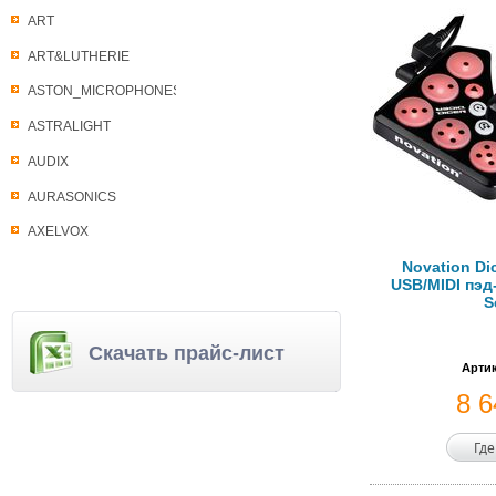
ART
ART&LUTHERIE
ASTON_MICROPHONES
ASTRALIGHT
AUDIX
AURASONICS
AXELVOX
Novation Di
USB/MIDI пэд
S
Скачать прайс-лист
Артик
8 
Где