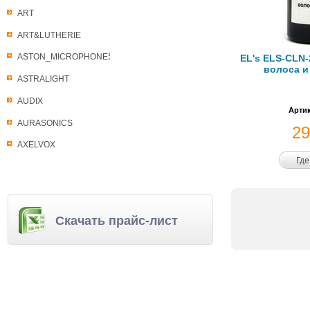
ART
ART&LUTHERIE
ASTON_MICROPHONES
EL's ELS-CLN-
волоса и 
ASTRALIGHT
AUDIX
Артик
AURASONICS
2
AXELVOX
Где
Скачать прайс-лист