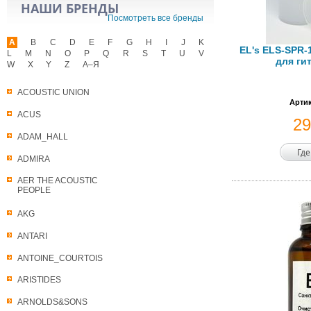
НАШИ БРЕНДЫ
Посмотреть все бренды
A
B
C
D
E
F
G
H
I
J
K
EL's ELS-SPR-
L
M
N
O
P
Q
R
S
T
U
V
для гит
W
X
Y
Z
А–Я
ACOUSTIC UNION
Артик
ACUS
2
ADAM_HALL
Где
ADMIRA
AER THE ACOUSTIC
PEOPLE
AKG
ANTARI
ANTOINE_COURTOIS
ARISTIDES
ARNOLDS&SONS