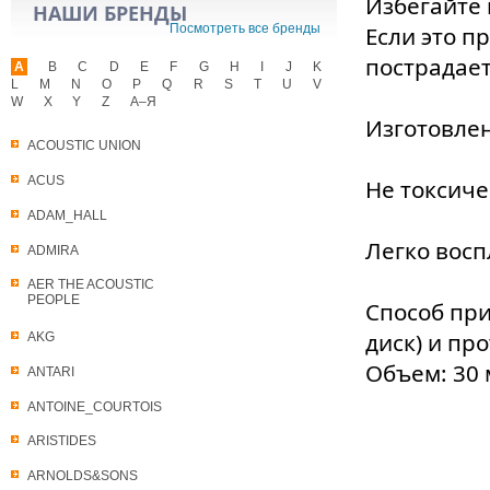
Избегайте 
НАШИ БРЕНДЫ
Посмотреть все бренды
Если это п
пострадает
A
B
C
D
E
F
G
H
I
J
K
L
M
N
O
P
Q
R
S
T
U
V
W
X
Y
Z
А–Я
Изготовлен
ACOUSTIC UNION
ACUS
Не токсич
ADAM_HALL
Легко вос
ADMIRA
AER THE ACOUSTIC
PEOPLE
Способ при
диск) и пр
AKG
Объем: 30 
ANTARI
ANTOINE_COURTOIS
ARISTIDES
ARNOLDS&SONS