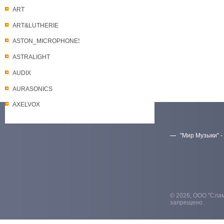
ART
ART&LUTHERIE
ASTON_MICROPHONES
ASTRALIGHT
AUDIX
AURASONICS
AXELVOX
"Мир Музыки" -
Скачать прайс-лист
© 2026, ООО "Слам
запрещено.