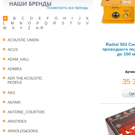
НАШИ БРЕНДЫ
Посмотреть все бренды
A
B
C
D
E
F
G
H
I
J
K
L
M
N
O
P
Q
R
S
T
U
V
W
X
Y
Z
А–Я
ACOUSTIC UNION
Radial SGI С
проводного по
ACUS
до 100 м
ADAM_HALL
ADMIRA
Артик
AER THE ACOUSTIC
35 
PEOPLE
AKG
Где
ANTARI
ANTOINE_COURTOIS
ARISTIDES
ARNOLDS&SONS