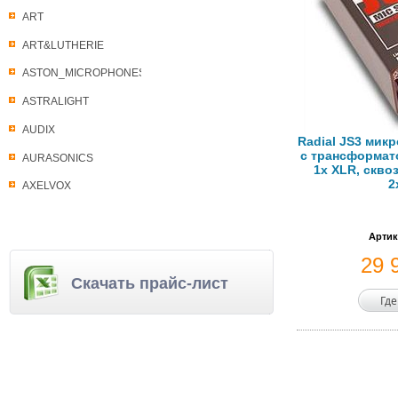
ART
ART&LUTHERIE
ASTON_MICROPHONES
ASTRALIGHT
AUDIX
Radial JS3 мик
с трансформат
AURASONICS
1x XLR, скво
2
AXELVOX
Артик
29 
Скачать прайс-лист
Где