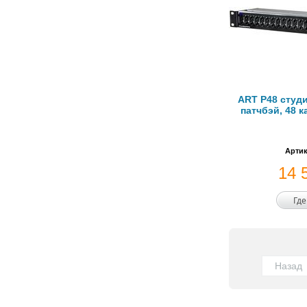
ART P48 студ
патчбэй, 48 к
Артик
14 
Где
Назад