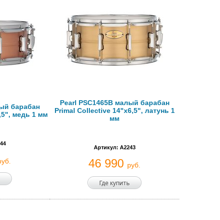
Pearl PSC1465B малый барабан
лый барабан
Primal Collective 14"x6,5", латунь 1
5,5", медь 1 мм
мм
44
Артикул: A2243
46 990
руб.
руб.
Где купить