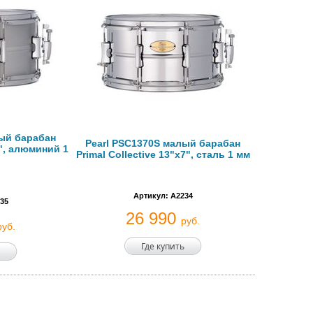
лый барабан
Pearl PSC1370S малый барабан
7", алюминий 1
Primal Collective 13"x7", сталь 1 мм
Артикул: A2234
35
26 990
руб.
руб.
Где купить