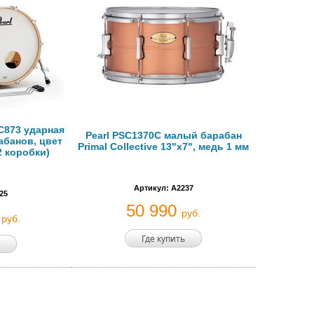
C873 ударная
Pearl PSC1370C малый барабан
абанов, цвет
Primal Collective 13"x7", медь 1 мм
(2 коробки)
Артикул: A2237
25
50 990
0
руб.
руб.
Где купить