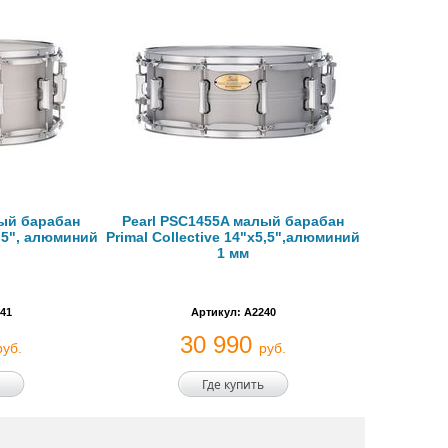
лый барабан
Pearl PSC1455A малый барабан
6,5", алюминий
Primal Collective 14"x5,5",алюминий
1 мм
41
Артикул: A2240
30 990
руб.
руб.
Где купить