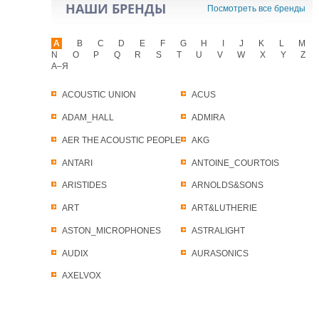
НАШИ БРЕНДЫ
Посмотреть все бренды
A
B
C
D
E
F
G
H
I
J
K
L
M
N
O
P
Q
R
S
T
U
V
W
X
Y
Z
А–Я
ACOUSTIC UNION
ACUS
ADAM_HALL
ADMIRA
AER THE ACOUSTIC PEOPLE
AKG
ANTARI
ANTOINE_COURTOIS
ARISTIDES
ARNOLDS&SONS
ART
ART&LUTHERIE
ASTON_MICROPHONES
ASTRALIGHT
AUDIX
AURASONICS
AXELVOX