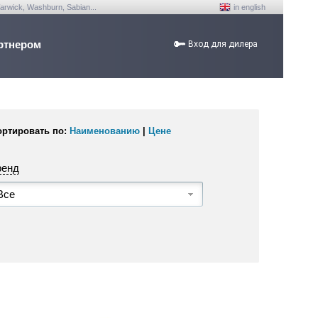
arwick, Washburn, Sabian...
in english
ртнером
Вход для дилера
ортировать по:
Наименованию
|
Цене
ренд
Все