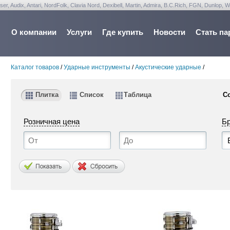
udix, Antari, NordFolk, Clavia Nord, Dexibell, Martin, Admira, B.C.Rich, FGN, Dunlop, W
О компании
Услуги
Где купить
Новости
Стать па
Каталог товаров
/
Ударные инструменты
/
Акустические ударные
/
Плитка
Список
Таблица
С
Розничная цена
Б