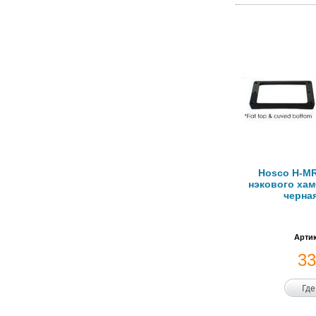
Hosco H-MR
нэкового хам
черная
Артик
3
Где