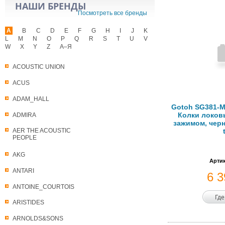
НАШИ БРЕНДЫ
Посмотреть все бренды
A
B
C
D
E
F
G
H
I
J
K
L
M
N
O
P
Q
R
S
T
U
V
W
X
Y
Z
А–Я
ACOUSTIC UNION
ACUS
ADAM_HALL
Gotoh SG381-M
Колки локов
ADMIRA
зажимом, черн
AER THE ACOUSTIC
PEOPLE
AKG
Артик
ANTARI
6 
ANTOINE_COURTOIS
Где
ARISTIDES
ARNOLDS&SONS