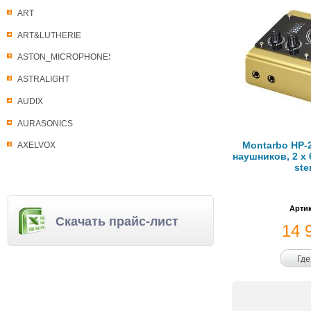
ART
ART&LUTHERIE
ASTON_MICROPHONES
ASTRALIGHT
AUDIX
AURASONICS
Montarbo HP-
AXELVOX
наушников, 2 х 6
ste
Артик
Скачать прайс-лист
14 
Где