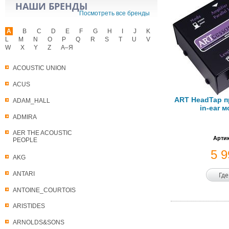
НАШИ БРЕНДЫ
Посмотреть все бренды
A
B
C
D
E
F
G
H
I
J
K
L
M
N
O
P
Q
R
S
T
U
V
W
X
Y
Z
А–Я
ACOUSTIC UNION
ACUS
ART HeadTap п
ADAM_HALL
in-ear 
ADMIRA
AER THE ACOUSTIC
Артик
PEOPLE
5 
AKG
ANTARI
Где
ANTOINE_COURTOIS
ARISTIDES
ARNOLDS&SONS