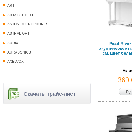
ART
ART&LUTHERIE
ASTON_MICROPHONES
ASTRALIGHT
AUDIX
Pearl Rive
акустическое п
AURASONICS
см, цвет бел
AXELVOX
Артик
360
Где
Скачать прайс-лист