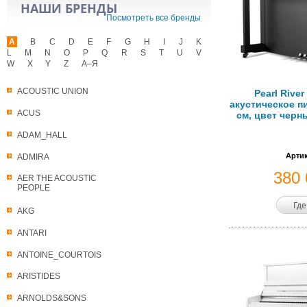
НАШИ БРЕНДЫ
Посмотреть все бренды
A
B
C
D
E
F
G
H
I
J
K
L
M
N
O
P
Q
R
S
T
U
V
W
X
Y
Z
А–Я
ACOUSTIC UNION
Pearl Rive
акустическое п
ACUS
см, цвет чер
ADAM_HALL
Артик
ADMIRA
380
AER THE ACOUSTIC
PEOPLE
Где
AKG
ANTARI
ANTOINE_COURTOIS
ARISTIDES
ARNOLDS&SONS