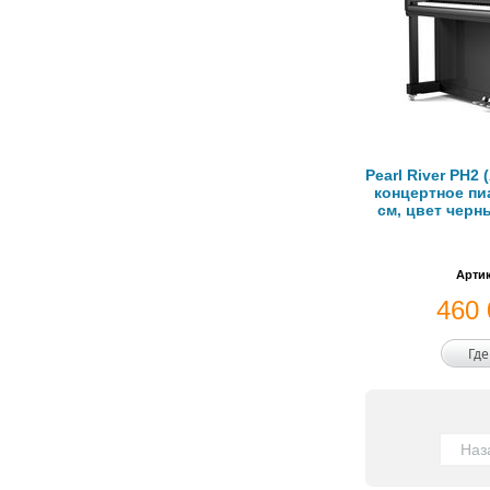
Pearl River PH2
концертное пи
см, цвет чер
Артик
460
Где
Наз