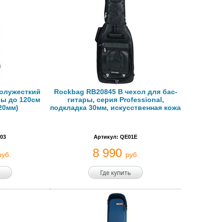
Полужесткий
Rockbag RB20845 B чехол для бас-
ры до 120см
гитары, серия Professional,
20мм)
подкладка 30мм, искусственная кожа
03
Артикул: QE01E
8 990
руб.
руб.
Где купить