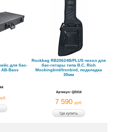
Rockbag RB20624B/PLUS чехол для
ейс для бас-
бас-гитары типа B.C. Rich
и AB-Bass
Mockingbird/Ironbird, подкладка
30мм
44
Артикул: QE016
руб.
7 590
руб.
Где купить