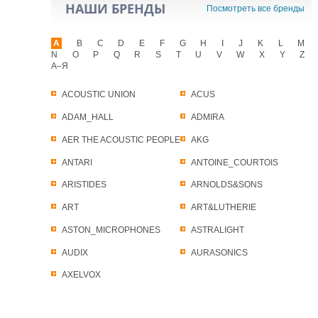
НАШИ БРЕНДЫ
Посмотреть все бренды
A
B
C
D
E
F
G
H
I
J
K
L
M
N
O
P
Q
R
S
T
U
V
W
X
Y
Z
А–Я
ACOUSTIC UNION
ACUS
ADAM_HALL
ADMIRA
AER THE ACOUSTIC PEOPLE
AKG
ANTARI
ANTOINE_COURTOIS
ARISTIDES
ARNOLDS&SONS
ART
ART&LUTHERIE
ASTON_MICROPHONES
ASTRALIGHT
AUDIX
AURASONICS
AXELVOX