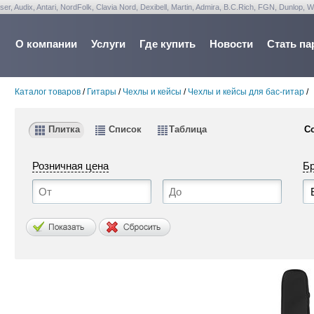
udix, Antari, NordFolk, Clavia Nord, Dexibell, Martin, Admira, B.C.Rich, FGN, Dunlop, W
О компании
Услуги
Где купить
Новости
Стать па
Каталог товаров
/
Гитары
/
Чехлы и кейсы
/
Чехлы и кейсы для бас-гитар
/
Плитка
Список
Таблица
С
Розничная цена
Б