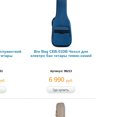
Полужесткий
Bro Bag CEB-01DB Чехол для
-гитары
электро бас гитары темно-синий
51
Артикул: 96213
6 990
руб.
руб.
Где купить