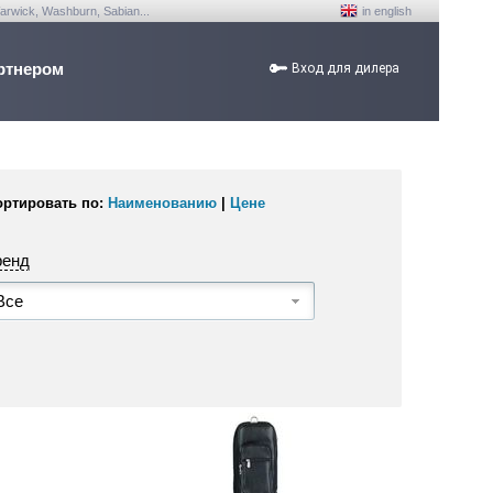
arwick, Washburn, Sabian...
in english
ртнером
Вход для дилера
ортировать по:
Наименованию
|
Цене
ренд
Все