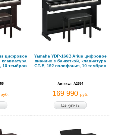
ius цифровое
Yamaha YDP-166B Arius цифровое
, клавиатура
пианино с банкеткой, клавиатура
, 10 тембров
GT-E, 192 полифония, 10 тембров
55
Артикул: A2554
0
169 990
руб.
руб.
Где купить