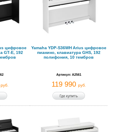
ius цифровое
Yamaha YDP-S36WH Arius цифровое
а GT-E, 192
пианино, клавиатура GHS, 192
тембров
полифония, 10 тембров
62
Артикул: A2561
0
119 990
руб.
руб.
Где купить