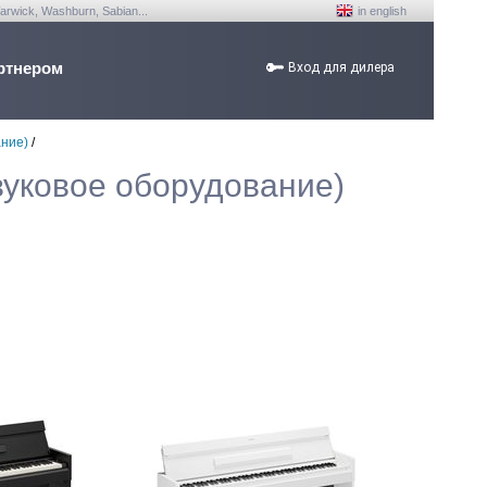
arwick, Washburn, Sabian...
in english
ртнером
Вход для дилера
ание)
/
вуковое оборудование)