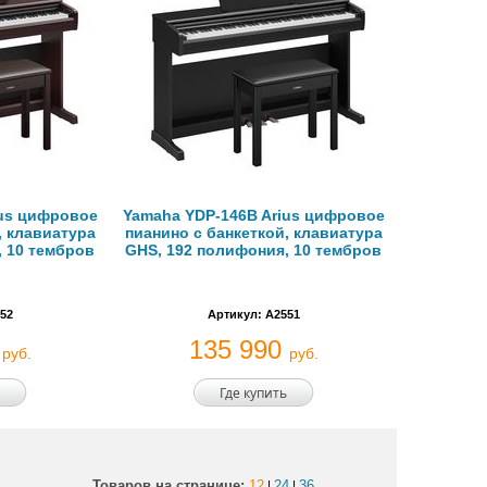
ius цифровое
Yamaha YDP-146B Arius цифровое
, клавиатура
пианино с банкеткой, клавиатура
, 10 тембров
GHS, 192 полифония, 10 тембров
52
Артикул: A2551
0
135 990
руб.
руб.
Где купить
Товаров на странице:
12
24
36
|
|