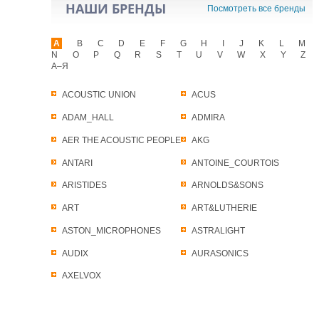
НАШИ БРЕНДЫ
Посмотреть все бренды
A
B
C
D
E
F
G
H
I
J
K
L
M
N
O
P
Q
R
S
T
U
V
W
X
Y
Z
А–Я
ACOUSTIC UNION
ACUS
ADAM_HALL
ADMIRA
AER THE ACOUSTIC PEOPLE
AKG
ANTARI
ANTOINE_COURTOIS
ARISTIDES
ARNOLDS&SONS
ART
ART&LUTHERIE
ASTON_MICROPHONES
ASTRALIGHT
AUDIX
AURASONICS
AXELVOX