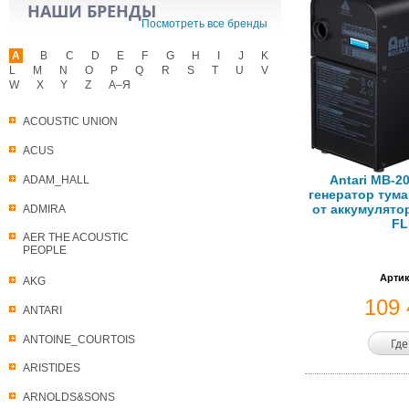
НАШИ БРЕНДЫ
Посмотреть все бренды
A
B
C
D
E
F
G
H
I
J
K
L
M
N
O
P
Q
R
S
T
U
V
W
X
Y
Z
А–Я
ACOUSTIC UNION
ACUS
Antari MB-2
ADAM_HALL
генератор туман
от аккумулято
ADMIRA
FL
AER THE ACOUSTIC
PEOPLE
Артик
AKG
109
ANTARI
ANTOINE_COURTOIS
Где
ARISTIDES
ARNOLDS&SONS