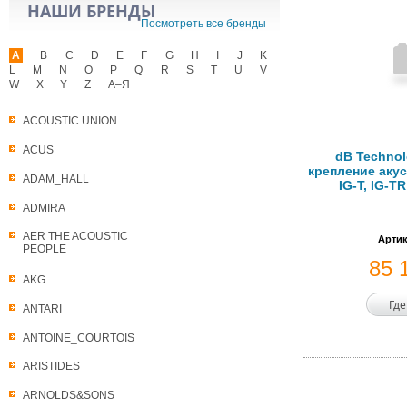
НАШИ БРЕНДЫ
Посмотреть все бренды
A
B
C
D
E
F
G
H
I
J
K
L
M
N
O
P
Q
R
S
T
U
V
W
X
Y
Z
А–Я
ACOUSTIC UNION
ACUS
dB Technol
крепление аку
ADAM_HALL
IG-T, IG-T
ADMIRA
AER THE ACOUSTIC
Артик
PEOPLE
85 
AKG
Где
ANTARI
ANTOINE_COURTOIS
ARISTIDES
ARNOLDS&SONS