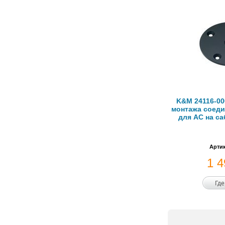
K&M 24116-00
монтажа соеди
для АС на с
Артик
1 
Где