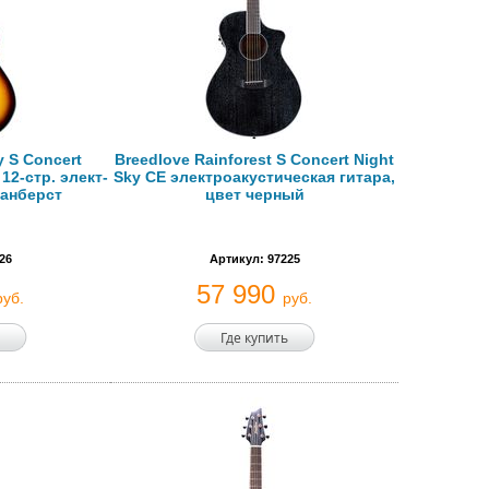
y S Concert
Breedlove Rainforest S Concert Night
 12-стр. элект-
Sky CE электроакустическая гитара,
санберст
цвет черный
26
Артикул: 97225
57 990
руб.
руб.
Где купить