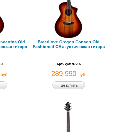
ncertina Old
Breedlove Oregon Concert Old
еская гитара
Fashioned CE акустическая гитара
57
Артикул: 97256
0
289 990
руб.
руб.
Где купить