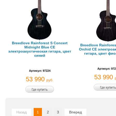
Breedlove Rainforest S Concert
Breedlove Rainfores
Midnight Blue CE
Orchid CE электроа
электроакустическая гитара, цвет
гитара, цвет фи
синий
Артикул: 972
Артикул: 97224
53 990
53 990
руб.
Где купить
Где купить
Назад
1
2
3
Вперед