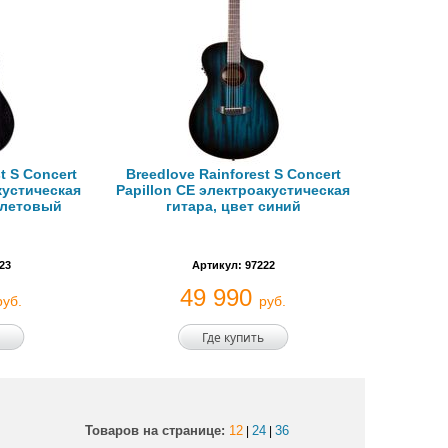
t S Concert
Breedlove Rainforest S Concert
кустическая
Papillon CE электроакустическая
олетовый
гитара, цвет синий
23
Артикул: 97222
49 990
руб.
руб.
Где купить
Товаров на странице:
12
24
36
|
|