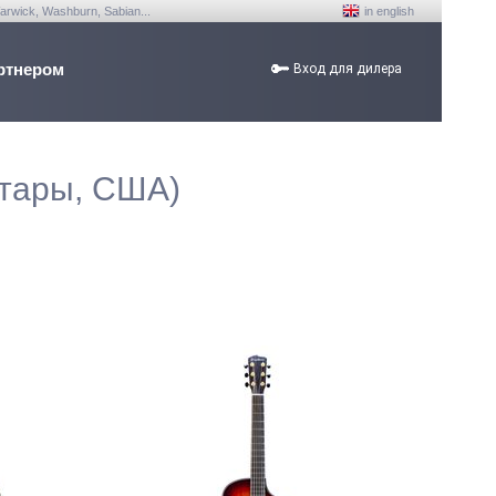
arwick, Washburn, Sabian...
in english
ртнером
Вход для дилера
тары, США)