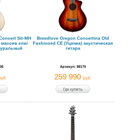
Concert Sit-MH
Breedlove Oregon Concertina Old
 массив ели/
Fashioned CE (Уценка) акустическая
атуральный
гитара
36
Артикул: 98170
259 990
руб.
руб.
Где купить