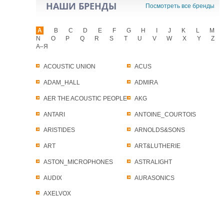
НАШИ БРЕНДЫ
Посмотреть все бренды
A
B
C
D
E
F
G
H
I
J
K
L
M
N
O
P
Q
R
S
T
U
V
W
X
Y
Z
А–Я
ACOUSTIC UNION
ACUS
ADAM_HALL
ADMIRA
AER THE ACOUSTIC PEOPLE
AKG
ANTARI
ANTOINE_COURTOIS
ARISTIDES
ARNOLDS&SONS
ART
ART&LUTHERIE
ASTON_MICROPHONES
ASTRALIGHT
AUDIX
AURASONICS
AXELVOX