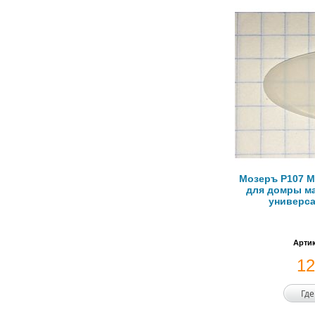
Мозеръ P107 М
для домры ма
универса
Артик
1
Где