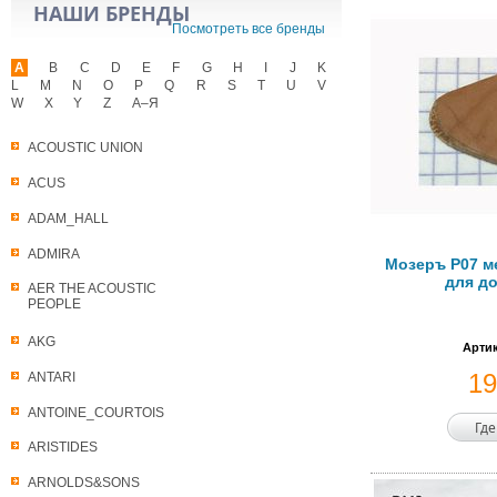
НАШИ БРЕНДЫ
Посмотреть все бренды
A
B
C
D
E
F
G
H
I
J
K
L
M
N
O
P
Q
R
S
T
U
V
W
X
Y
Z
А–Я
ACOUSTIC UNION
ACUS
ADAM_HALL
ADMIRA
Мозеръ P07 м
для д
AER THE ACOUSTIC
PEOPLE
AKG
Артик
1
ANTARI
ANTOINE_COURTOIS
Где
ARISTIDES
ARNOLDS&SONS