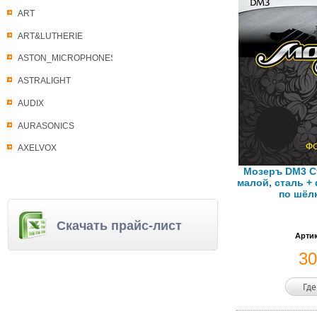
ART
ART&LUTHERIE
ASTON_MICROPHONES
ASTRALIGHT
AUDIX
AURASONICS
AXELVOX
Мозеръ DM3 С
малой, сталь +
по шёл
Скачать прайс-лист
Артик
3
Где