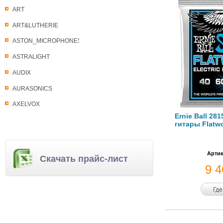
ART
ART&LUTHERIE
ASTON_MICROPHONES
ASTRALIGHT
AUDIX
AURASONICS
AXELVOX
Ernie Ball 28
гитары Flatwo
Артик
Скачать прайс-лист
9 
Где