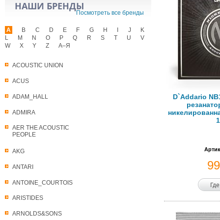
НАШИ БРЕНДЫ
Посмотреть все бренды
A
B
C
D
E
F
G
H
I
J
K
L
M
N
O
P
Q
R
S
T
U
V
W
X
Y
Z
А–Я
ACOUSTIC UNION
ACUS
D`Addario NB
ADAM_HALL
резанато
никелированна
ADMIRA
1
AER THE ACOUSTIC
PEOPLE
Артик
AKG
9
ANTARI
ANTOINE_COURTOIS
Где
ARISTIDES
ARNOLDS&SONS