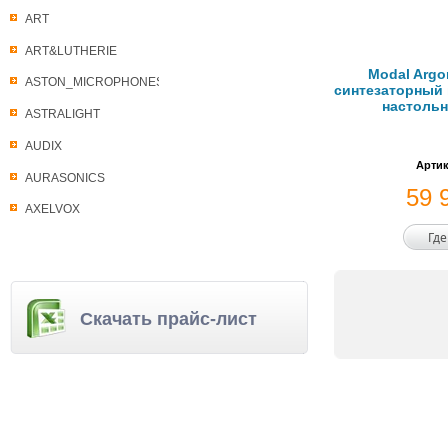
ART
ART&LUTHERIE
Modal Arg
ASTON_MICROPHONES
синтезаторный 
настоль
ASTRALIGHT
AUDIX
Артик
AURASONICS
59 
AXELVOX
Где
Скачать прайс-лист