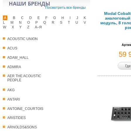
НАШИ БРЕНДЫ
Посмотреть все бренды
Modal Cobal
A
B
C
D
E
F
G
H
I
J
K
аналоговый
L
M
N
O
P
Q
R
S
T
U
V
модуль, 8 гол
W
X
Y
Z
А–Я
рэ
ACOUSTIC UNION
Артик
ACUS
59 
ADAM_HALL
Где
ADMIRA
AER THE ACOUSTIC
PEOPLE
AKG
ANTARI
ANTOINE_COURTOIS
ARISTIDES
ARNOLDS&SONS