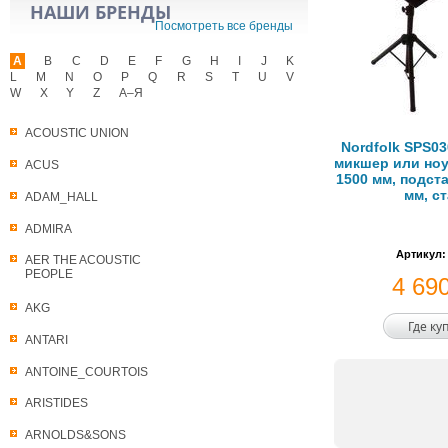
НАШИ БРЕНДЫ
Посмотреть все бренды
A
B
C
D
E
F
G
H
I
J
K
L
M
N
O
P
Q
R
S
T
U
V
W
X
Y
Z
А–Я
ACOUSTIC UNION
Nordfolk SPS03
микшер или ноут
ACUS
1500 мм, подста
мм, с
ADAM_HALL
ADMIRA
Артикул:
AER THE ACOUSTIC
PEOPLE
4 69
AKG
Где ку
ANTARI
ANTOINE_COURTOIS
ARISTIDES
ARNOLDS&SONS