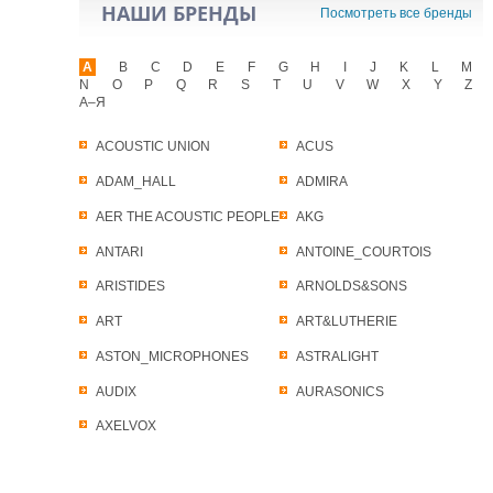
НАШИ БРЕНДЫ
Посмотреть все бренды
A
B
C
D
E
F
G
H
I
J
K
L
M
N
O
P
Q
R
S
T
U
V
W
X
Y
Z
А–Я
ACOUSTIC UNION
ACUS
ADAM_HALL
ADMIRA
AER THE ACOUSTIC PEOPLE
AKG
ANTARI
ANTOINE_COURTOIS
ARISTIDES
ARNOLDS&SONS
ART
ART&LUTHERIE
ASTON_MICROPHONES
ASTRALIGHT
AUDIX
AURASONICS
AXELVOX