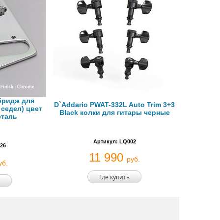
бридж для
D`Addario PWAT-332L Auto Trim 3+3
6 седел) цвет
Black колки для гитары черные
сталь
Артикул: LQ002
26
11 990
руб.
уб.
Где купить