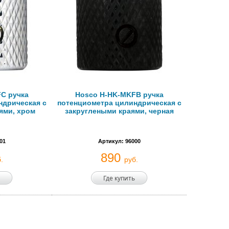
C ручка
Hosco H-HK-MKFB ручка
ндрическая с
потенциометра цилиндрическая с
ями, хром
закруглеными краями, черная
01
Артикул: 96000
890
.
руб.
Где купить