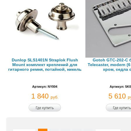
Dunlop SLS1401N Straplok Flush
Gotoh GTC-202-C 
Mount комплект креплений для
Telecaster, modern (
гитарного ремня, потайной, никель
хром, седла 
Артикул: NY004
Артикул: 5K0
1 840
5 610
руб.
р
Где купить
Где купить