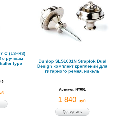
7-C-(L3+R3)
3 с ручным
Dunlop SLS1031N Straplok Dual
aller type
Design комплект креплений для
гитарного ремня, никель
49
Артикул: NY001
уб.
1 840
руб.
Где купить