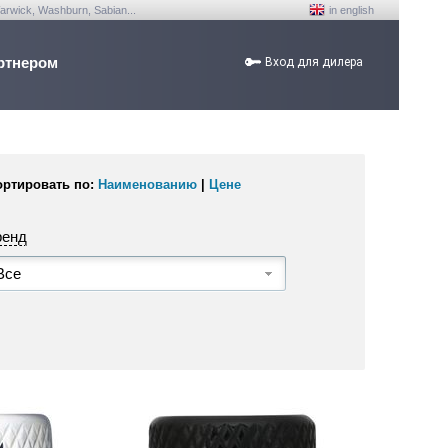
arwick, Washburn, Sabian...
in english
ртнером
Вход для дилера
ортировать по:
Наименованию
|
Цене
ренд
Все