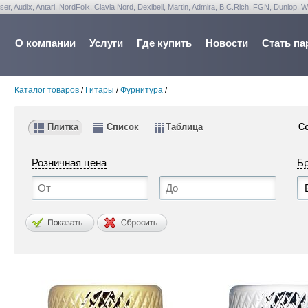
udix, Antari, NordFolk, Clavia Nord, Dexibell, Martin, Admira, B.C.Rich, FGN, Dunlop, W
О компании
Услуги
Где купить
Новости
Стать па
Каталог товаров
/
Гитары
/
Фурнитура
/
Плитка
Список
Таблица
С
Розничная цена
Б