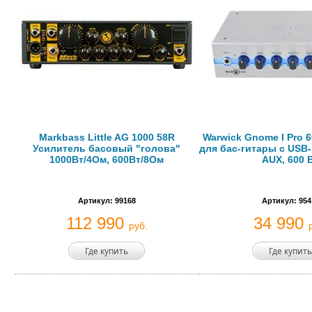
Markbass Little AG 1000 58R
Warwick Gnome I Pro 
Усилитель басовый "голова"
для бас-гитары с USB
1000Вт/4Ом, 600Вт/8Ом
AUX, 600 
Артикул: 99168
Артикул: 954
112 990
34 990
руб.
Где купить
Где купить