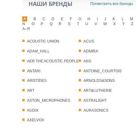
НАШИ БРЕНДЫ
Посмотреть все бренды
A
B
C
D
E
F
G
H
I
J
K
L
M
N
O
P
Q
R
S
T
U
V
W
X
Y
Z
А–Я
ACOUSTIC UNION
ACUS
ADAM_HALL
ADMIRA
AER THE ACOUSTIC PEOPLE
AKG
ANTARI
ANTOINE_COURTOIS
ARISTIDES
ARNOLDS&SONS
ART
ART&LUTHERIE
ASTON_MICROPHONES
ASTRALIGHT
AUDIX
AURASONICS
AXELVOX