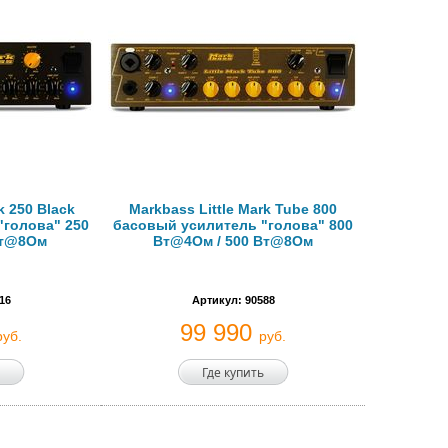
k 250 Black
Markbass Little Mark Tube 800
"голова" 250
басовый усилитель "голова" 800
Вт@8Ом
Вт@4Ом / 500 Вт@8Ом
16
Артикул: 90588
99 990
руб.
руб.
Где купить