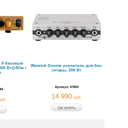
 II басовый
Warwick Gnome усилитель для бас-
300 Вт@4Ом /
гитары, 200 Вт
м
Артикул: 87804
84
14 990
руб.
руб.
Где купить