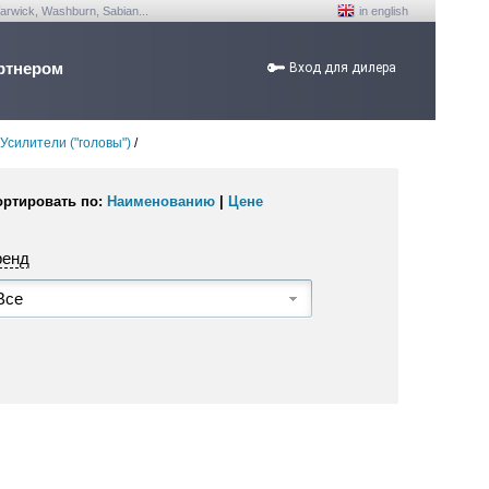
arwick, Washburn, Sabian...
in english
ртнером
Вход для дилера
Усилители ("головы")
/
ортировать по:
Наименованию
|
Цене
ренд
Все