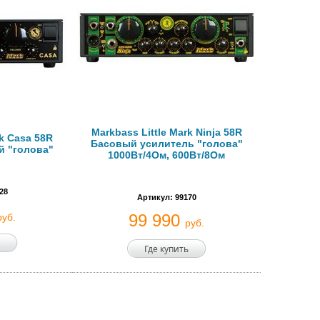
Markbass Little Mark Ninja 58R
rk Casa 58R
Басовый усилитель "голова"
й "голова"
1000Вт/4Ом, 600Вт/8Ом
28
Артикул: 99170
99 990
руб.
руб.
Где купить