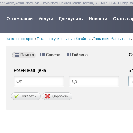
udix, Antari, NordFolk, Clavia Nord, Dexibell, Martin, Admira, B.C.Rich, FGN, Dunlop, W
О компании
Услуги
Где купить
Новости
Стать па
Каталог товаров
/
Гитарное усиление и обработка
/
Усиление бас-гитары
/
Плитка
Список
Таблица
С
Розничная цена
Б