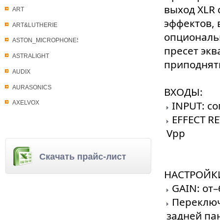
выход XLR 
ART
эффектов, 
ART&LUTHERIE
опциональ
ASTON_MICROPHONES
пресет экв
ASTRALIGHT
приподнят
AUDIX
AURASONICS
ВХОДЫ:
INPUT: с
AXELVOX
EFFECT R
Vpp
Скачать прайс-лист
НАСТРОЙК
GAIN: от–
Переключ
задней па