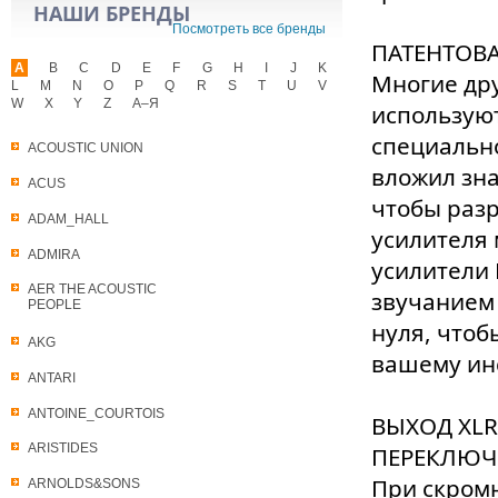
НАШИ БРЕНДЫ
Посмотреть все бренды
ПАТЕНТОВ
A
B
C
D
E
F
G
H
I
J
K
Многие дру
L
M
N
O
P
Q
R
S
T
U
V
W
X
Y
Z
А–Я
использую
специально
ACOUSTIC UNION
вложил зна
ACUS
чтобы раз
ADAM_HALL
усилителя 
ADMIRA
усилители 
AER THE ACOUSTIC
звучанием 
PEOPLE
нуля, чтоб
AKG
вашему ин
ANTARI
ANTOINE_COURTOIS
ВЫХОД XLR
ARISTIDES
ПЕРЕКЛЮЧ
При скром
ARNOLDS&SONS