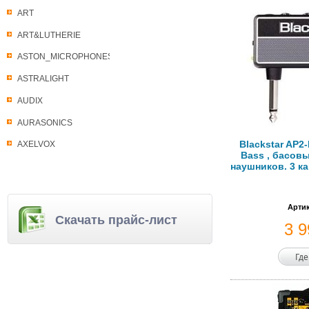
ART
ART&LUTHERIE
ASTON_MICROPHONES
ASTRALIGHT
AUDIX
AURASONICS
Blackstar AP2
AXELVOX
Bass , басов
наушников. 3 ка
Артик
Скачать прайс-лист
3 
Где