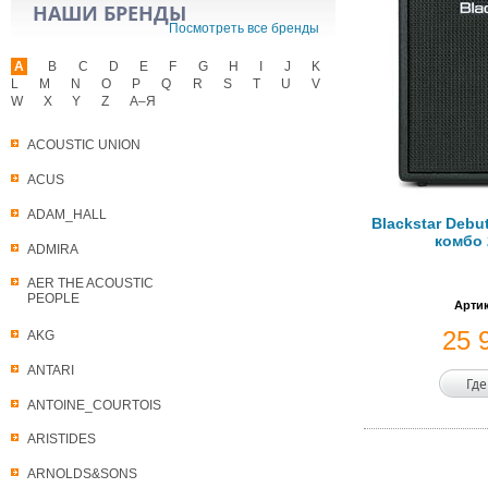
НАШИ БРЕНДЫ
Посмотреть все бренды
A
B
C
D
E
F
G
H
I
J
K
L
M
N
O
P
Q
R
S
T
U
V
W
X
Y
Z
А–Я
ACOUSTIC UNION
ACUS
ADAM_HALL
Blackstar Debu
комбо 
ADMIRA
AER THE ACOUSTIC
PEOPLE
Артик
25 
AKG
ANTARI
Где
ANTOINE_COURTOIS
ARISTIDES
ARNOLDS&SONS