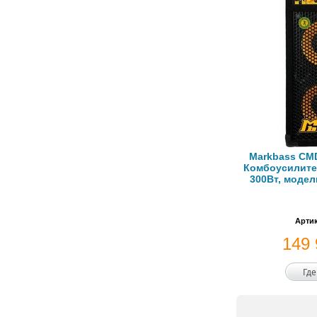
Markbass CMD 
Комбоусилите
300Вт, модел
Артик
149
Где