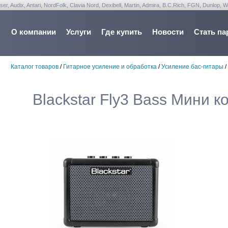
udix, Antari, NordFolk, Clavia Nord, Dexibell, Martin, Admira, B.C.Rich, FGN, Dunlop, W
О компании
Услуги
Где купить
Новости
Стать па
Каталог товаров
/
Гитарное усиление и обработка
/
Усиление бас-гитары
/
Blackstar Fly3 Bass Мини к