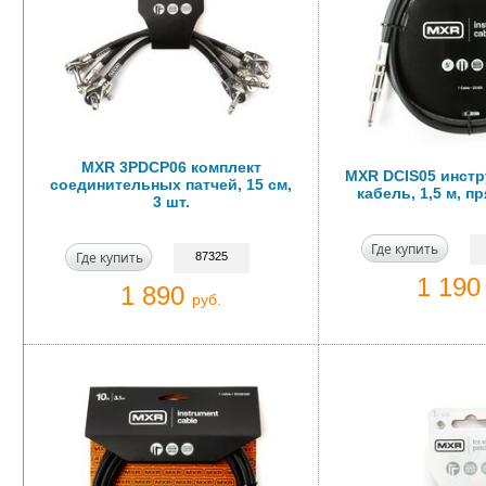
MXR 3PDCP06 комплект
MXR DCIS05 инст
соединительных патчей, 15 см,
кабель, 1,5 м, 
3 шт.
Где купить
Где купить
87325
1 19
1 890
руб.