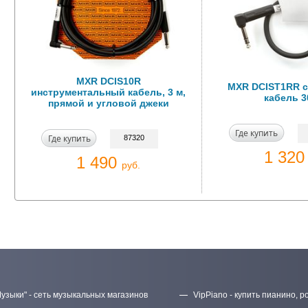
MXR DCIS10R
MXR DCIST1RR с
инструментальный кабель, 3 м,
кабель 3
прямой и угловой джеки
Где купить
Где купить
87320
1 32
1 490
руб.
узыки" - сеть музыкальных магазинов
VipPiano - купить пианино, р