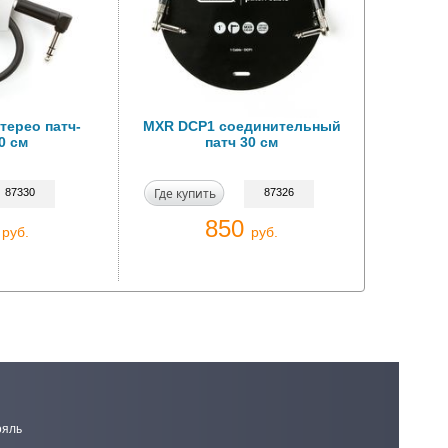
терео патч-
MXR DCP1 соединительный
0 см
патч 30 см
Где купить
87330
87326
0
850
руб.
руб.
ояль