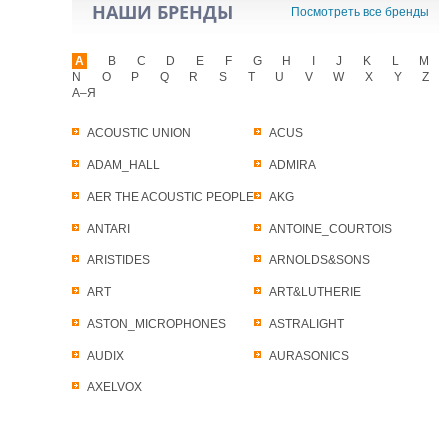
НАШИ БРЕНДЫ
Посмотреть все бренды
A
B
C
D
E
F
G
H
I
J
K
L
M
N
O
P
Q
R
S
T
U
V
W
X
Y
Z
А–Я
ACOUSTIC UNION
ACUS
ADAM_HALL
ADMIRA
AER THE ACOUSTIC PEOPLE
AKG
ANTARI
ANTOINE_COURTOIS
ARISTIDES
ARNOLDS&SONS
ART
ART&LUTHERIE
ASTON_MICROPHONES
ASTRALIGHT
AUDIX
AURASONICS
AXELVOX