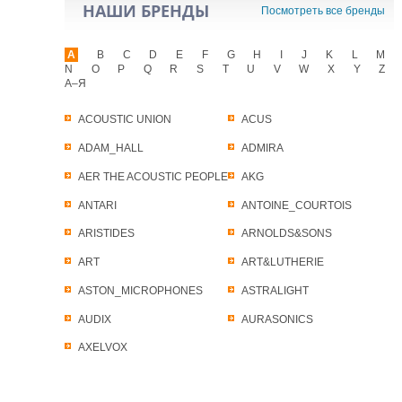
НАШИ БРЕНДЫ
Посмотреть все бренды
A
B
C
D
E
F
G
H
I
J
K
L
M
N
O
P
Q
R
S
T
U
V
W
X
Y
Z
А–Я
ACOUSTIC UNION
ACUS
ADAM_HALL
ADMIRA
AER THE ACOUSTIC PEOPLE
AKG
ANTARI
ANTOINE_COURTOIS
ARISTIDES
ARNOLDS&SONS
ART
ART&LUTHERIE
ASTON_MICROPHONES
ASTRALIGHT
AUDIX
AURASONICS
AXELVOX