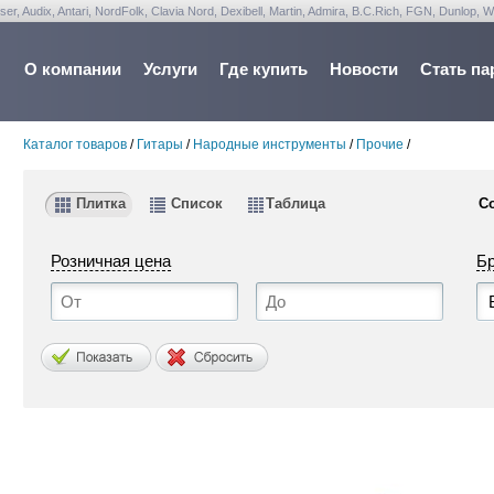
udix, Antari, NordFolk, Clavia Nord, Dexibell, Martin, Admira, B.C.Rich, FGN, Dunlop, W
О компании
Услуги
Где купить
Новости
Стать па
Каталог товаров
/
Гитары
/
Народные инструменты
/
Прочие
/
Плитка
Список
Таблица
С
Розничная цена
Б