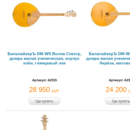
БалалайкерЪ DM-WS Волна Спектр,
БалалайкерЪ DM-W
домра малая ученическая, корпус
домра малая учениче
клён, глянцевый лак
берёза, матов
Артикул: A2315
Артикул: A23
28 950
24 200
руб.
Где купить
Где купить