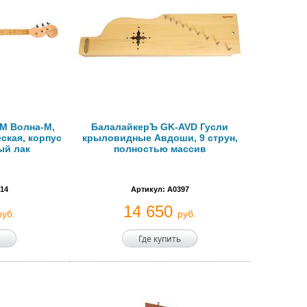
M Волна-М,
БалалайкерЪ GK-AVD Гусли
ская, корпус
крыловидные Авдоши, 9 струн,
ый лак
полностью массив
14
Артикул: A0397
14 650
руб.
руб.
Где купить