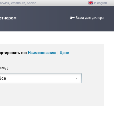
arwick, Washburn, Sabian...
in english
ртнером
Вход для дилера
ортировать по:
Наименованию
|
Цене
ренд
Все