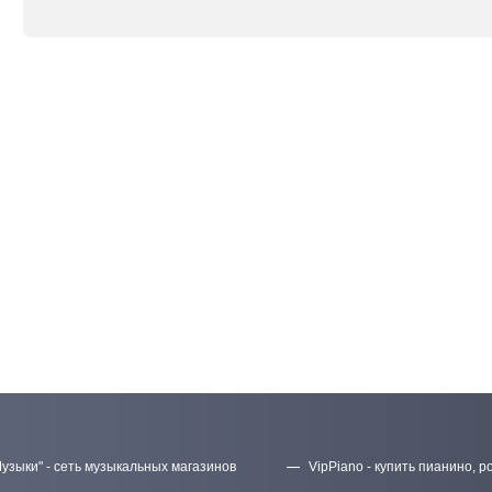
узыки" - сеть музыкальных магазинов
VipPiano - купить пианино, р