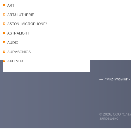
ART
ART&LUTHERIE
ASTON_MICROPHONES
ASTRALIGHT
AUDIX
AURASONICS
AXELVOX
"Мир Музыки" -
Скачать прайс-лист
© 2026, ООО "Слам
запрещено.