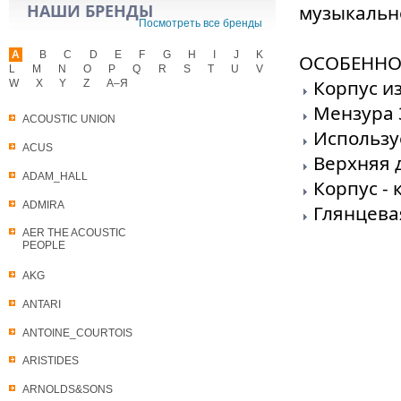
НАШИ БРЕНДЫ
музыкальн
Посмотреть все бренды
A
B
C
D
E
F
G
H
I
J
K
ОСОБЕННО
L
M
N
O
P
Q
R
S
T
U
V
Корпус и
W
X
Y
Z
А–Я
Мензура 
ACOUSTIC UNION
Использу
ACUS
Верхняя 
ADAM_HALL
Корпус - 
ADMIRA
Глянцева
AER THE ACOUSTIC
PEOPLE
AKG
ANTARI
ANTOINE_COURTOIS
ARISTIDES
ARNOLDS&SONS