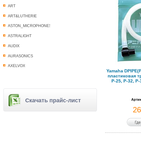
ART
ART&LUTHERIE
ASTON_MICROPHONES
ASTRALIGHT
AUDIX
AURASONICS
AXELVOX
Yamaha DPIPE(P
пластиковая т
P-25, P-32, P
Скачать прайс-лист
Артик
2
Где