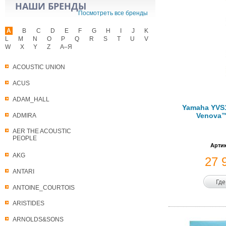
НАШИ БРЕНДЫ
Посмотреть все бренды
A
B
C
D
E
F
G
H
I
J
K
L
M
N
O
P
Q
R
S
T
U
V
W
X
Y
Z
А–Я
ACOUSTIC UNION
ACUS
ADAM_HALL
Yamaha YVS
Venova
ADMIRA
AER THE ACOUSTIC
PEOPLE
Артик
AKG
27 
ANTARI
Где
ANTOINE_COURTOIS
ARISTIDES
ARNOLDS&SONS