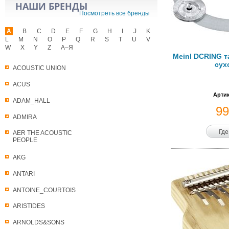
НАШИ БРЕНДЫ
Посмотреть все бренды
A
B
C
D
E
F
G
H
I
J
K
L
M
N
O
P
Q
R
S
T
U
V
W
X
Y
Z
А–Я
Meinl DCRING т
сух
ACOUSTIC UNION
ACUS
Артик
ADAM_HALL
9
ADMIRA
Где
AER THE ACOUSTIC
PEOPLE
AKG
ANTARI
ANTOINE_COURTOIS
ARISTIDES
ARNOLDS&SONS