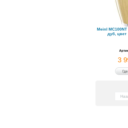
Meinl MC100NT м
дуб, цвет
Артик
3 
Где
Наз