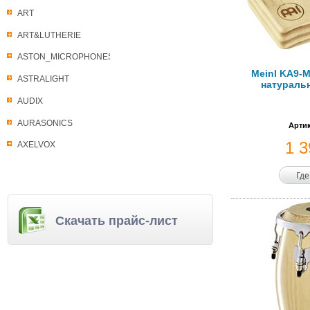
ART
ART&LUTHERIE
ASTON_MICROPHONES
Meinl KA9-M
ASTRALIGHT
натураль
AUDIX
AURASONICS
Артик
1 
AXELVOX
Где
Скачать прайс-лист