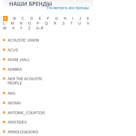
НАШИ БРЕНДЫ
Посмотреть все бренды
A
B
C
D
E
F
G
H
I
J
K
L
M
N
O
P
Q
R
S
T
U
V
W
X
Y
Z
А–Я
ACOUSTIC UNION
ACUS
ADAM_HALL
ADMIRA
AER THE ACOUSTIC
PEOPLE
AKG
ANTARI
ANTOINE_COURTOIS
ARISTIDES
ARNOLDS&SONS