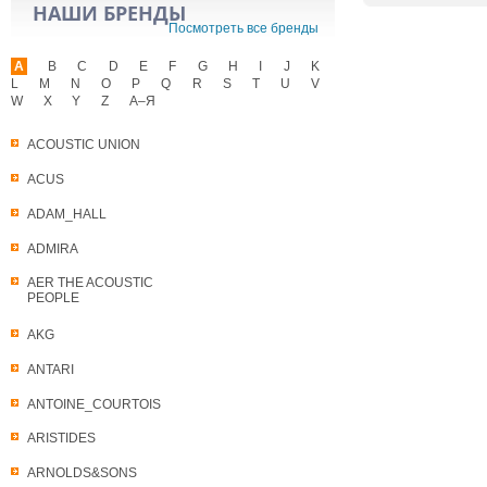
НАШИ БРЕНДЫ
Посмотреть все бренды
A
B
C
D
E
F
G
H
I
J
K
L
M
N
O
P
Q
R
S
T
U
V
W
X
Y
Z
А–Я
ACOUSTIC UNION
ACUS
ADAM_HALL
ADMIRA
AER THE ACOUSTIC
PEOPLE
AKG
ANTARI
ANTOINE_COURTOIS
ARISTIDES
ARNOLDS&SONS