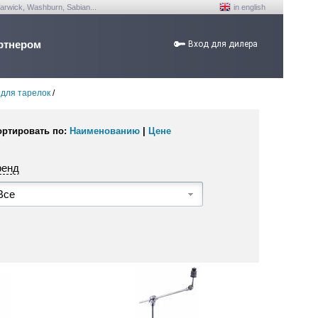
arwick, Washburn, Sabian...
in english
ртнером
Вход для дилера
 для тарелок
/
ортировать по:
Наименованию
|
Цене
ренд
Все