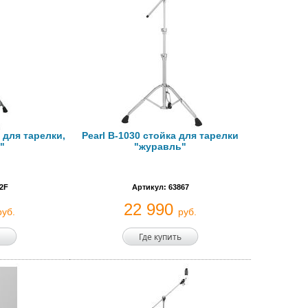
 для тарелки,
Pearl B-1030 стойка для тарелки
"
"журавль"
2F
Артикул: 63867
22 990
руб.
руб.
Где купить