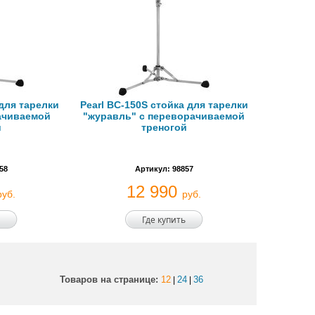
 для тарелки
Pearl BC-150S стойка для тарелки
ачиваемой
"журавль" с переворачиваемой
й
треногой
58
Артикул: 98857
12 990
руб.
руб.
Где купить
Товаров на странице:
12
24
36
|
|