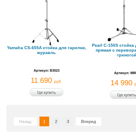
Pearl C-150S стойка
Yamaha CS-655A стойка для тарелки,
прямая с перевор
журавль
треного
Артикул: B3023
Артикул: 988
11 690
14 990
руб.
Где купить
Где купить
Назад
1
2
3
Вперед