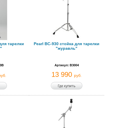
 для тарелки
Pearl BC-930 стойка для тарелки
"
"журавль"
00B
Артикул: B3004
13 990
руб.
руб.
Где купить