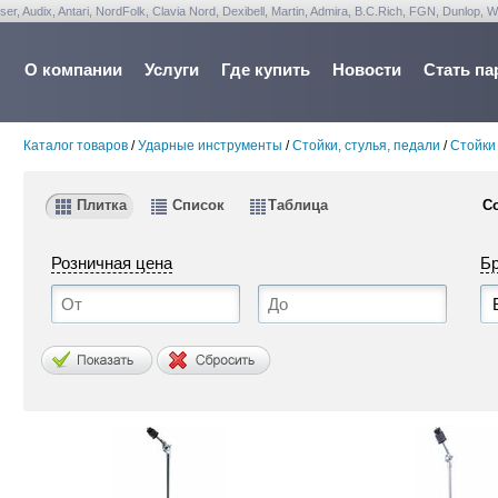
udix, Antari, NordFolk, Clavia Nord, Dexibell, Martin, Admira, B.C.Rich, FGN, Dunlop, W
О компании
Услуги
Где купить
Новости
Стать па
Каталог товаров
/
Ударные инструменты
/
Стойки, стулья, педали
/
Стойки
Плитка
Список
Таблица
С
Розничная цена
Б