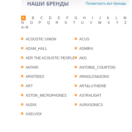
НАШИ БРЕНДЫ
Посмотреть все бренды
A
B
C
D
E
F
G
H
I
J
K
L
M
N
O
P
Q
R
S
T
U
V
W
X
Y
Z
А–Я
ACOUSTIC UNION
ACUS
ADAM_HALL
ADMIRA
AER THE ACOUSTIC PEOPLE
AKG
ANTARI
ANTOINE_COURTOIS
ARISTIDES
ARNOLDS&SONS
ART
ART&LUTHERIE
ASTON_MICROPHONES
ASTRALIGHT
AUDIX
AURASONICS
AXELVOX