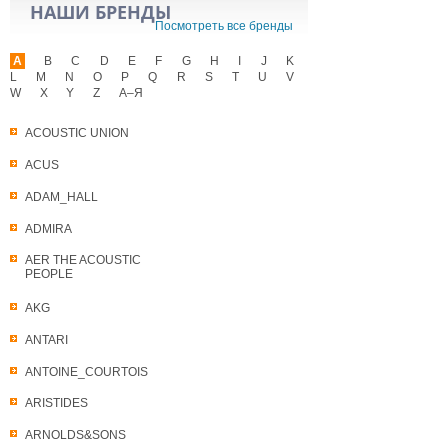
НАШИ БРЕНДЫ
Посмотреть все бренды
A
B
C
D
E
F
G
H
I
J
K
L
M
N
O
P
Q
R
S
T
U
V
W
X
Y
Z
А–Я
ACOUSTIC UNION
ACUS
ADAM_HALL
ADMIRA
AER THE ACOUSTIC
PEOPLE
AKG
ANTARI
ANTOINE_COURTOIS
ARISTIDES
ARNOLDS&SONS