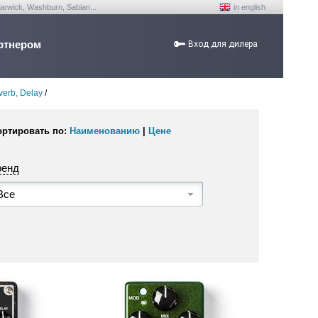
arwick, Washburn, Sabian...
in english
ртнером
Вход для дилера
erb, Delay
/
ортировать по:
Наименованию
|
Цене
ренд
Все