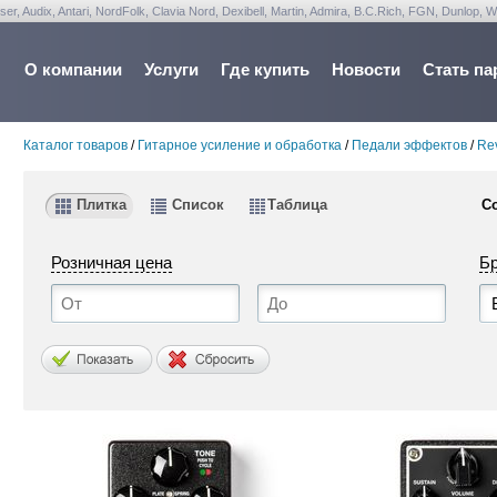
udix, Antari, NordFolk, Clavia Nord, Dexibell, Martin, Admira, B.C.Rich, FGN, Dunlop, W
О компании
Услуги
Где купить
Новости
Стать па
Каталог товаров
/
Гитарное усиление и обработка
/
Педали эффектов
/
Rev
Плитка
Список
Таблица
С
Розничная цена
Б