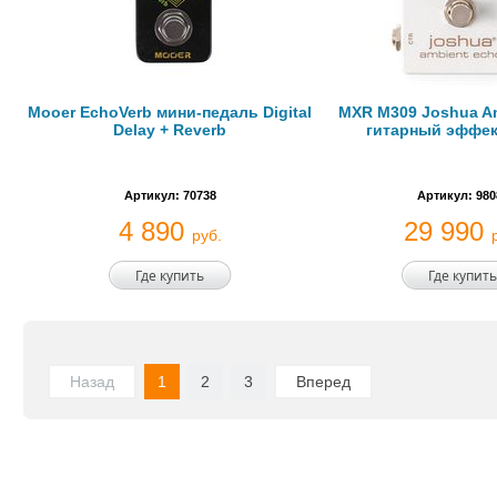
Mooer EchoVerb мини-педаль Digital
MXR M309 Joshua A
Delay + Reverb
гитарный эффек
Артикул: 70738
Артикул: 980
4 890
29 990
руб.
Где купить
Где купить
Назад
1
2
3
Вперед