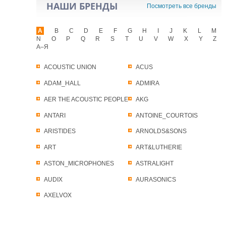
НАШИ БРЕНДЫ
Посмотреть все бренды
A
B
C
D
E
F
G
H
I
J
K
L
M
N
O
P
Q
R
S
T
U
V
W
X
Y
Z
А–Я
ACOUSTIC UNION
ACUS
ADAM_HALL
ADMIRA
AER THE ACOUSTIC PEOPLE
AKG
ANTARI
ANTOINE_COURTOIS
ARISTIDES
ARNOLDS&SONS
ART
ART&LUTHERIE
ASTON_MICROPHONES
ASTRALIGHT
AUDIX
AURASONICS
AXELVOX