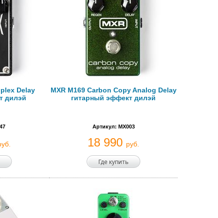
plex Delay
MXR M169 Carbon Copy Analog Delay
т дилэй
гитарный эффект дилэй
47
Артикул: MX003
18 990
руб.
руб.
Где купить