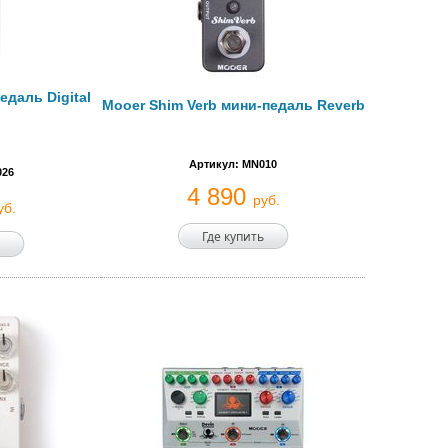
даль Digital
Mooer Shim Verb мини-педаль Reverb
Артикул: MN010
026
4 890
руб.
уб.
Где купить