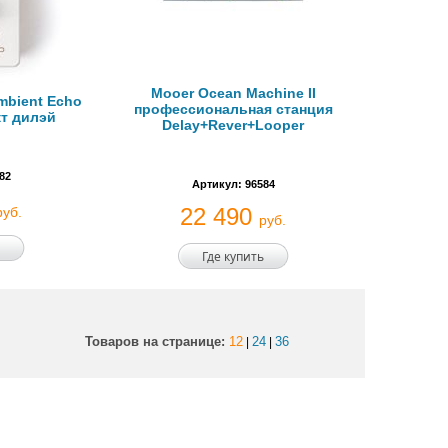
Mooer Ocean Machine II
mbient Echo
профессиональная станция
т дилэй
Delay+Rever+Looper
82
Артикул: 96584
22 490
руб.
руб.
Где купить
Товаров на странице:
12
24
36
|
|