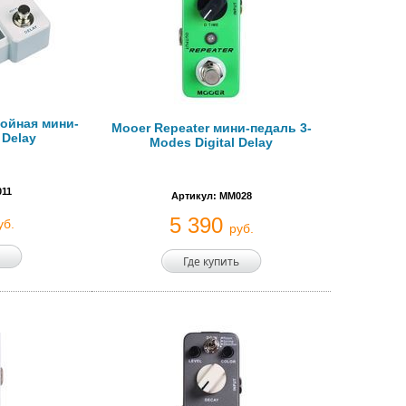
войная мини-
Mooer Repeater мини-педаль 3-
 Delay
Modes Digital Delay
011
Артикул: MM028
5 390
уб.
руб.
Где купить