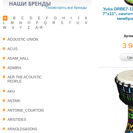
НАШИ БРЕНДЫ
Посмотреть все бренды
Yuka DRBE7-1
7"х11", синте
A
B
C
D
E
F
G
H
I
J
K
мембра
L
M
N
O
P
Q
R
S
T
U
V
W
X
Y
Z
А–Я
Артик
ACOUSTIC UNION
3 
ACUS
Где
ADAM_HALL
ADMIRA
AER THE ACOUSTIC
PEOPLE
AKG
ANTARI
ANTOINE_COURTOIS
ARISTIDES
ARNOLDS&SONS