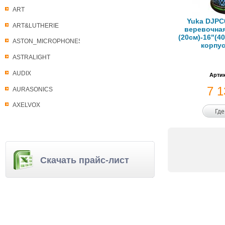
ART
Yuka DJPC
ART&LUTHERIE
веревочная
(20см)-16"(4
ASTON_MICROPHONES
корпус
ASTRALIGHT
AUDIX
Артик
7 
AURASONICS
AXELVOX
Где
Скачать прайс-лист